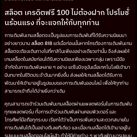
สล็อต เครดิตฟรี 100 ไม่ต้องฝาก โปรโมชั่
นร้อนแรง ที่จะแจกให้กับทุกท่าน
การเดิมพันเกมสล็อตจะเป็นรูปแบบการเดิมพันที่ได้รับความนิยมมา
อย่างยาวนาน
สล็อต 818
แต่เมื่อก่อนนั้นหากใครต้องการเดิมพันเกม
สล็อตจะต้องเดินทางไปที่คาสิโนเพียงอย่างเดียวเท่านั้น จึงส่งผลให้
เกมสล็อตในสมัยก่อนได้รับความนิยมเพียงเฉพาะกลุ่ม เพราะมีข้อ
จำกัดในการเดิมพันหลาย ๆ อย่าง แต่ในปัจจุบันเมื่อเทคโนโลยีเข้ามา
มีบทบาทในชีวิตประจำวันมากยิ่งขึ้น ส่งผลให้เกมสล็อตได้รับการ
พัฒนาให้เข้ามาอยู่ในรูปแบบของการเดิมพันออนไลน์ เพื่อให้ทุกท่าน
สามารถเข้าถึงได้ง่ายยิ่งกว่าเดิม
คุณสามารถเข้าร่วมเดิมพันเกมสล็อตผ่านแพลตฟอร์มในการเดิมพัน
ทุกแพลตฟอร์ม ทั้งการเข้าร่วมเดิมพันผ่านคอมพิวเตอร์ และ
โทรศัพท์มือถือทุกระบบ เรียกได้ว่าเป็นการเพิ่มความสะดวกสบายใน
การเดิมพันได้เป็นอย่างดีเลยทีเดียว และเมื่อเกมสล็อตได้เข้ามาอยู่ใน
รูปแบบเกมสล็อตออนไลน์แล้ว ทำให้มีค่ายต่าง ๆ พากันพัฒนารูปแบบ