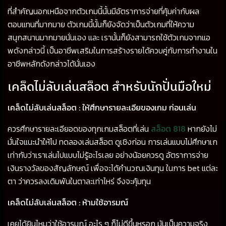
ที่สำคัญนอกเหนือจากตัวเกมนี้นั้นมีอัตราการจ่ายที่คุ้มค่ากับผล
ตอบแทนที่มากมาย ตัวเกมนี้นั้นก็ยังจัดว่าเป็นตัวเกมที่ให้ความ
สนุกสนานมากมายนั่นเอง และ เรานั้นก็ยังสามารถใช้ตัวเกมจากแอ
พดังกล่าวนี้ เป็นอาชีพเสริมในการสร้างรายได้ควบคู่กับการทำงานใน
อาชีพหลักดังกล่าวได้นั่นเอง
เคล็ดไม่ลับเล่นสล็อต สำหรับนักปั่นมือใหม่
เคล็ดไม่ลับเล่นสล็อต : ให้ศึกษารายละเอียของเกม ก่อนเล่น
ควรศึกษารายละเอียอดของทุกเกมสล็อตที่เล่น
สล็อต 818
หากยังไม่
มั่นใจแนะนำให้ไป ทดลองเล่นสล็อต ดูเชิงก่อน การเล่นแบบไม่ศึกษาเก
เท่ากับว่าเราเล่นไปแบบไม่รู้อะไรเลย อย่างน้อยควรดู อัตราการจ่าย
เงินรางวัลของสัญลักษณ์ เพื่อจะได้คำนวณเงินทุน ในการ bet แต่ละ
ตา ว่าควรลงเดิมพันในตาละเท่าไหร่ จึงจะคุ้มทุน
เคล็ดไม่ลับเล่นสล็อต : ห้ามใช้อารมณ์
เคยได้ยินไหมว่าใช้อารมณ์ อะไร ๆ ก็ไม่ดีขึ้นหรอก มันเป็นความจริง