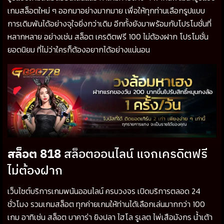
เกมสล็อตใหม่ ๆ ออกมาอย่างมากมาย เพื่อให้ทุกท่านเลือกรูปแบบ
การเดิมพันได้อย่างจุใจยิ่งกว่าเดิม อีกทั้งยังมาพร้อมกับโปรโมชั่นที่
หลากหลาย อย่างเช่น สล็อต เครดิตฟรี 100 ไม่ต้องฝาก โปรโมชั่น
ยอดนิยม ที่ไม่ว่าใครก็ต้องอยากได้อย่างแน่นอน
สล็อต 818
สล็อตออนไลน์ แจกเครดิตฟรี
ไม่ต้องฝาก
เว็บไซต์บริการเกมพนันออนไลน์ ครบวงจร เปิดบริการตลอด 24
ชั่วโมง รวมเกมสล็อต ทุกค่ายเกมให้ท่านได้เลือกเล่นมากกว่า 100
เกม อาทิเช่น สล็อต บาคาร่า ยิงปลา ไฮโล รูเลต ไพ่เสือมังกร น้ำเต้า