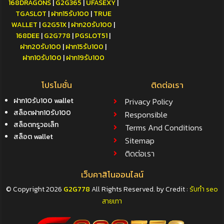
168DRAGONS
|
G2G365
|
UFASEXY
|
TGASLOT
|
ฝาก15รับ100
|
TRUE
WALLET
|
G2G51X
|
ฝาก20รับ100
|
168DEE
|
G2G778
|
PGSLOT51
|
ฝาก20รับ100
|
ฝาก15รับ100
|
ฝาก10รับ100
|
ฝาก19รับ100
โปรโมชั่น
ติดต่อเรา
ฝาก10รับ100 wallet
Privacy Policy
สล็อตฝาก10รับ100
Responsible
สล็อตทรูวอเล็ท
Terms And Conditions
สล็อต wallet
Sitemap
ติดต่อเรา
เว็บคาสิโนออนไลน์
© Copyright 2026
G2G778
All Rights Reserved.
by Credit :
รับทำ seo
สายเทา