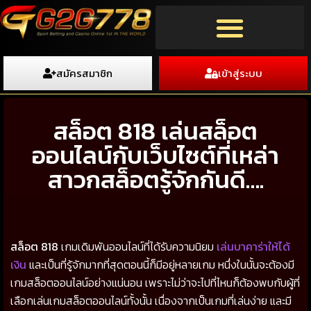
สมัครสมาชิก
เข้าสู่ระบบ
สล็อต 818 เล่นสล็อต
ออนไลน์กับเว็บไซต์ที่เหล่า
สาวกสล็อตรู้จักกันดี….
สล็อต 818
เกมเดิมพันออนไลน์ที่ได้รับความนิยม
เล่นบาคาร่าให้ได้
เงิน
และเป็นที่รู้จักมากที่สุดตอนนี้ก็มีอยู่หลายเกม หนึ่งในนั้นจะต้องมี
เกมสล็อตออนไลน์อย่างแน่นอน เพราะไม่ว่าจะไปที่ไหนก็ต้องพบกับผู้ที่
เลือกเล่นเกมสล็อตออนไลน์ทั้งนั้น เนื่องจากเป็นเกมที่เล่นง่าย และมี