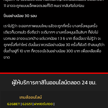
11 อาจจะถูกแบบแจ็คพอตเลยก็ได้ คนเรากลับท้อไปก่อน
ปั่นอย่างน้อย 30 รอบ
เราไม่รู้ว่า จะออกภาพแบบไหน แล้วจะถูกกี่ครั้ง บางครั้งหมุนครั้ง
เดียวก็บวกแล้ว ซึ่งถือว่า จะดีมากๆ บางครั้งหมุนเป็นสิบๆ ก็ยังไม่
บวกเลย อาจจะบวกบ้าง แต่บวกน้อย 1 3 6 บาท ซึ่งเมื่อเราไม่รู้ว่า จะ
ถูกครั้งที่เท่าไหร่ ดังนั้นเราควรมีอย่างน้อย 30 ครั้งก็ยังดี ถ้าสมมุติว่า
ขั้นต่ำอยู่ที่ 10 บาท ก็ควรจะมีเงินอย่างน้อย 300 บาท เพื่อเหลือเพื่อ
ขาด
ผู้ให้บริการคาสิโนออนไลน์ตลอด 24 ชม.
เกมส์ออนไลน์
G2GBET
|
G2G51
|
ฝาก10รับ100
|