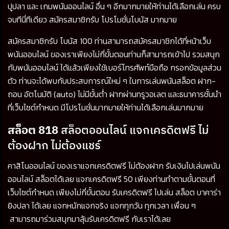
ปูปลา และ เกมพนันออนไลน์ อื่น ๆ อีกมากมายให้ท่านได้เลือกเล่น ครบ
จบทีนี่ทีเดียว สมัครสมาชิกรับ โปรโมชั่นโบนัส มากมาย
สมัครสมาชิกรับ โบนัส 100 ท่านสามารถสมัครสมาชิกได้ที่หน้าเว็บ
พนันออนไลน์ ของเราเพียงไม่กี่ขั้นตอนท่านก็สามารถเข้าไป รวมสนุก
กับพนันออนไลน์ ได้แล้วเพียงใช้เบอร์โทรศัพท์มือถือ กรอกข้อมูลส่วน
ตัว ท่านจะได้พบกับประสบการณ์ใหม่ ๆ ในการเล่นพนันสล็อต ฝาก-
ถอน อัตโนมัติ (auto) ไม่มีขั้นต่ำ ฝากผ่านทรูวอเลต และธนาคารชั้นนำ
ที่เว็บไซต์กำหนด มีโปรโมชั่นมากมายให้ท่านได้เลือกเล่นมากมาย
สล็อต 818
สล็อตออนไลน์ แจกเครดิตฟรี ไม่
ต้องฝาก ไม่ต้องแชร์
คาสิโนออนไลน์ ของเราแจกเครดิตฟรี ไม่ต้องฝาก รับเงินไปเล่นพนัน
ออนไลน์ สล็อตได้เลย แจกเครดิตฟรี 50 เพียงท่านทำตามขั้นตอนที่
เว็บไซต์กำหนด เพียงไม่กี่ขั้นตอน รับเครดิตฟรี ไปเล่น สล็อต บาคาร่า
ยิงปลา ได้เลย แจกหนักแจกจริง แจกทุกวัน ทุกเวลา เพื่อน ๆ
สามารถมาร่วมสนุกมาลุ้นรับเครดิตฟรี กับเราได้เลย