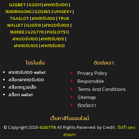
G2GBET
|
G2G51
|
ฝาก10รับ100
|
168DRAGONS
|
G2G365
|
UFASEXY
|
TGASLOT
|
ฝาก15รับ100
|
TRUE
WALLET
|
G2G51X
|
ฝาก20รับ100
|
168DEE
|
G2G778
|
PGSLOT51
|
ฝาก20รับ100
|
ฝาก15รับ100
|
ฝาก10รับ100
|
ฝาก19รับ100
โปรโมชั่น
ติดต่อเรา
ฝาก10รับ100 wallet
Privacy Policy
สล็อตฝาก10รับ100
Responsible
สล็อตทรูวอเล็ท
Terms And Conditions
สล็อต wallet
Sitemap
ติดต่อเรา
เว็บคาสิโนออนไลน์
© Copyright 2026
G2G778
All Rights Reserved.
by Credit :
รับทำ seo
สายเทา