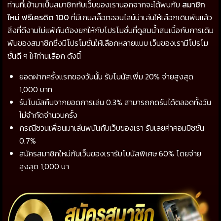
ท่านที่เข้ามาเป็นสมาชิกกับเว็บของเรานอกจากจะได้พบกับ
สมาชิก
ใหม่ ฟรีเครดิต
100
ที่มีเกมสล็อตออนไลน์น่าเล่นให้เลือกเดิมพันแล้ว
สิ่งที่ดีงามไม่แพ้กันต้องยกให้กับโปรโมชั่นที่ดูสมน้ำสมเนื้อกับการเดิม
พันของสมาชิกซึ่งมีโปรโมชั่นให้เลือกหลายแบบ เว็บของเรามีโปรโม
ชั่นดี ๆ ให้ท่านเลือก ดังนี้
ยอดฝากครั้งแรกของวันนั้น รับโบนัสเพิ่ม 20% จ่ายสูงสุด
1,000 บาท
รับโบนัสคืนจากยอดการเล่น 0.3% สามารถกดรับได้ตลอดทั้งวัน
ไม่จำกัดจำนวนครั้ง
กรณีชวนเพื่อนมาเล่นพนันกับเว็บของเรา รับเลยค่าคอมมิชชั่น
0.7%
สมัครสมาชิกใหม่กับเว็บของเรารับโบนัสพิเศษ 60% โดยจ่าย
สูงสุด 1,000 บา