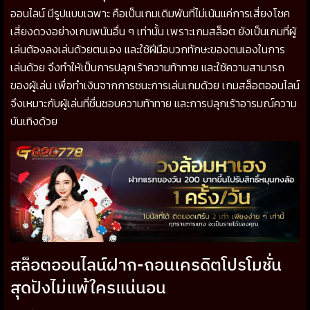
ออนไลน์ มีรูปแบบเฉพาะ คือเป็นเกมเดิมพันที่ไม่เน้นแค่การเสี่ยงโชค
เสี่ยงดวงอย่างเกมพนันอื่น ๆ เท่านั้น เพราะเกมสล็อต ยังเป็นเกมที่ผู้
เล่นต้องลงเล่นด้วยตนเอง และใช้ฝีมือบวกทักษะของตนเองในการ
เล่นด้วย จึงทำให้เป็นการปลุกเร้าความท้าทาย และใช้ความสามารถ
ของผู้เล่น เพื่อทำเงินจากการชนะการเล่นเกมด้วย เกมสล็อตออนไลน์
จึงเหมาะกับผู้เล่นที่ชื่นชอบความท้าทาย และการปลุกเร้าอารมณ์ความ
บันเทิงด้วย
สล็อตออนไลน์ฝาก-ถอนเครดิตโปรโมชั่น
สุดปังไม่แพ้ใครแน่นอน