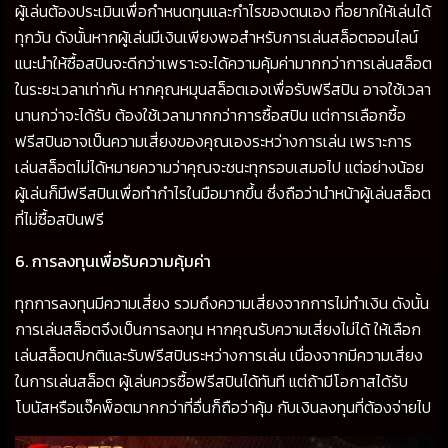
ผู้เล่นต้องประเมินเพื่อกำหนดทุนและกำไรของตนเอง ที่อยากให้เล่นได้
ทุกวัน ดังนั้นหากผู้เล่นมีเงินเพียงพอสำหรับการเล่นสล็อตออนไลน์
แนะนำให้ซื้อสปินจะดีกว่าเพราะจะได้ความคุ้มค่ามากกว่าการเล่นสล็อต
ในระยะเวลาเท่ากัน หากคุณหมุนสล็อตเองเพื่อรับฟรีสปิน อาจใช้เวลา
นานกว่าจะได้รับ ต้องใช้เวลามากกว่าการซื้อสปิน แต่การเลือกซื้อ
ฟรีสปินอาจเป็นความเสี่ยงของคุณเองระหว่างการเล่น เพราะการ
เล่นสล็อตไม่ได้หมายความว่าคุณจะชนะทุกรอบเสมอไป แต่อย่างน้อย
ผู้เล่นก็มีฟรีสปินเพื่อทำกำไรในมือมากขึ้น ซึ่งถือว่านำหน้าผู้เล่นสล็อต
ที่ไม่ซื้อสปินฟรี
6. การลงทุนเพื่อรับความคุ้มค่า
ทุกการลงทุนมีความเสี่ยง รวมถึงความเสี่ยงจากการไม่ทำเงิน ดังนั้น
การเล่นสล็อตจึงเป็นการลงทุน หากคุณรับความเสี่ยงไม่ได้ ให้เลือก
เล่นสล็อตปกติและรับฟรีสปินระหว่างการเล่น เนื่องจากมีความเสี่ยง
ในการเล่นสล็อต ผู้เล่นควรซื้อฟรีสปินได้ทันที แต่ถ้ามีโอกาสได้รับ
โบนัสหรือแจ๊คพ็อตมากกว่าที่อื่นก็ถือว่าคุ้ม กับเงินลงทุนที่ต้องจ่ายไป